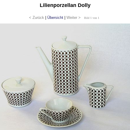
Lilienporzellan Dolly
< Zurück
|
Übersicht
|
Weiter >
Bild 1 von 1