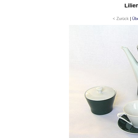
Lilie
< Zurück
|
Übe