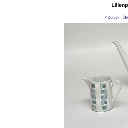
Lilien
< Zurück
|
Übe