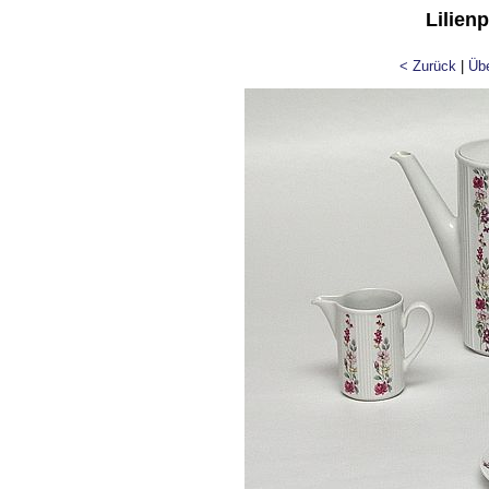
Lilien
< Zurück
|
Übe